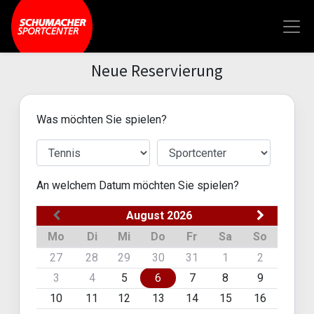
Neue Reservierung
Was möchten Sie spielen?
An welchem Datum möchten Sie spielen?
August 2026
Mo
Di
Mi
Do
Fr
Sa
So
27
28
29
30
31
1
2
3
4
5
6
7
8
9
10
11
12
13
14
15
16