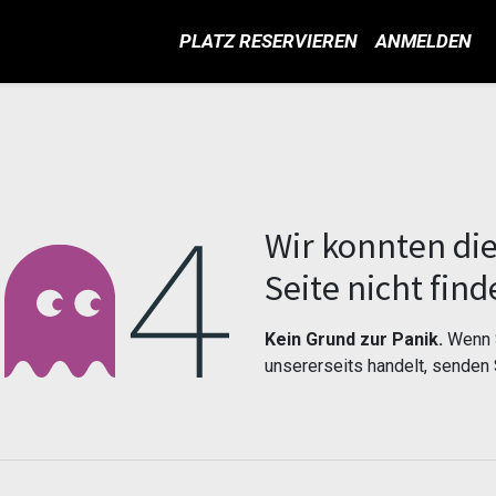
PLATZ RESERVIEREN
ANMELDEN
Fehler 404
Wir konnten di
Seite nicht find
Kein Grund zur Panik.
Wenn S
unsererseits handelt, senden 