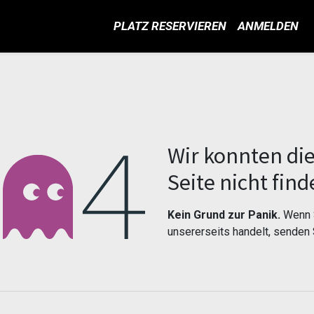
PLATZ RESERVIEREN
ANMELDEN
Fehler 404
Wir konnten di
Seite nicht find
Kein Grund zur Panik.
Wenn S
unsererseits handelt, senden 