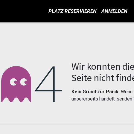
PLATZ RESERVIEREN
ANMELDEN
Fehler 404
Wir konnten di
Seite nicht find
Kein Grund zur Panik.
Wenn S
unsererseits handelt, senden 