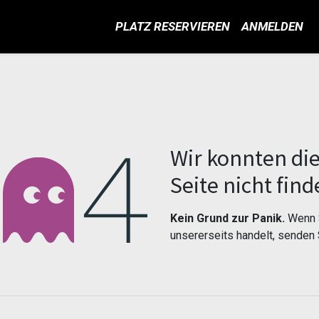
PLATZ RESERVIEREN
ANMELDEN
Fehler 404
Wir konnten di
Seite nicht find
Kein Grund zur Panik.
Wenn S
unsererseits handelt, senden 