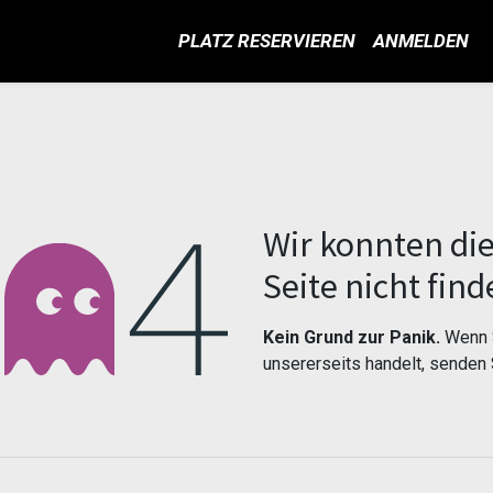
PLATZ RESERVIEREN
ANMELDEN
Fehler 404
Wir konnten di
Seite nicht find
Kein Grund zur Panik.
Wenn S
unsererseits handelt, senden 