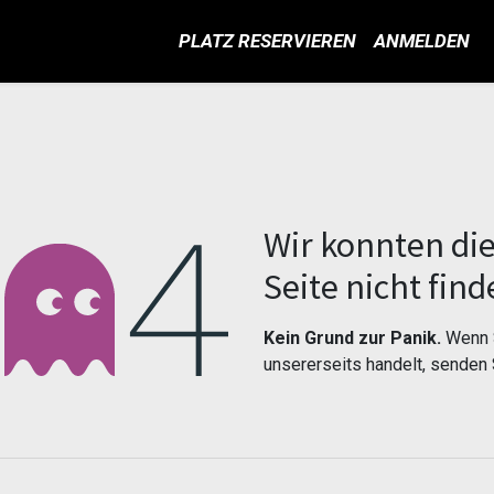
PLATZ RESERVIEREN
ANMELDEN
Fehler 404
Wir konnten di
Seite nicht find
Kein Grund zur Panik.
Wenn S
unsererseits handelt, senden 